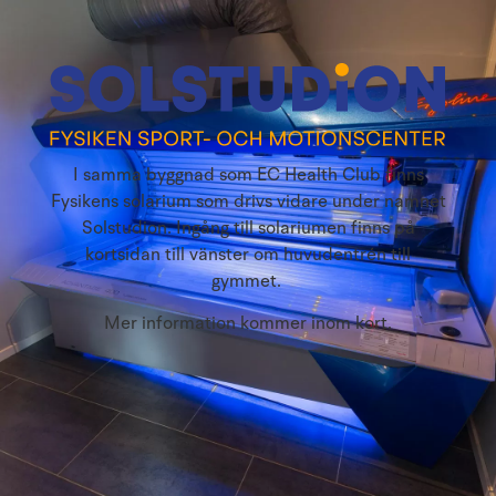
I samma byggnad som EC Health Club finns
Fysikens solarium som drivs vidare under namnet
Solstudion. Ingång till solariumen finns på
kortsidan till vänster om huvudentrén till
gymmet.
Mer information kommer inom kort.